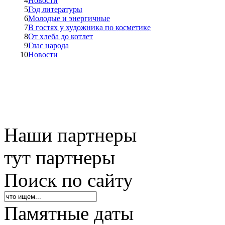
4
Новости
5
Год литературы
6
Молодые и энергичные
7
В гостях у художника по косметике
8
От хлеба до котлет
9
Глас народа
10
Новости
Наши партнеры
тут партнеры
Поиск по сайту
Памятные даты