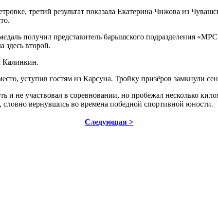
метровке, третий результат показала Екатерина Чижова из Чува
то.
ую медаль получил представитель барышского подразделения «М
а здесь второй.
ч Калинкин.
место, уступив гостям из Карсуна. Тройку призёров замкнули се
ь и не участвовал в соревновании, но пробежал несколько килом
м, словно вернувшись во времена победной спортивной юности.
Следующая >