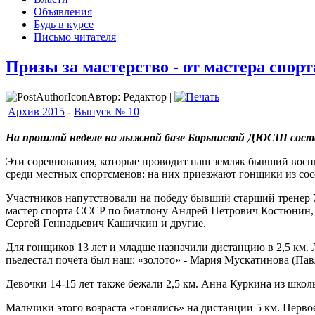
Объявления
Будь в курсе
Письмо читателя
Призы за мастерство - от мастера спорт
Автор: Редактор |
Архив 2015
-
Выпуск № 10
На прошлой неделе на лыжной базе Барышской ДЮСШ состо
Эти соревнования, которые проводит наш земляк бывший восп
среди местных спортсменов: на них приезжают гонщики из сосе
Участников напутствовали на победу бывший старший тренер У
мастер спорта СССР по биатлону Андрей Петрович Костюнин,
Сергей Геннадьевич Кашичкин и другие.
Для гонщиков 13 лет и младше назначили дистанцию в 2,5 км.
пьедестал почёта был наш: «золото» - Мария Мускатинова (Пав
Девочки 14-15 лет также бежали 2,5 км. Анна Куркина из школ
Мальчики этого возраста «гонялись» на дистанции 5 км. Первое