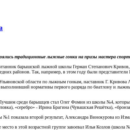
а
ялись традиционные лыжные гонки на призы мастера спорта
итанник барышской лыжной школы Герман Степанович Кривов, за
дних районов. Так, например, в этом году были представители 
льяновской области по лыжным гонкам, наставник Г. Кривова А
 выполнивший нормативы первого разряда по биатлону и лыжн
 Лучшим среди барышцев стал Олег Фомин из школы №4, который 
ловка), «серебро» - Ирина Брагина (Чувашская Решётка), «брон
ы №1 показала второй результат, Александра Винокурова из Изма
 место в этой возрастной группе завоевал Илья Козлов (школа №