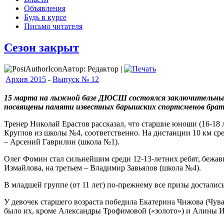
Объявления
Будь в курсе
Письмо читателя
Сезон закрыт
Автор: Редактор |
Архив 2015
-
Выпуск № 12
15 марта на лыжной базе ДЮСШ состоялся заключительный
посвящены памяти известных барышских спортсменов брат
Тренер Николай Ерастов рассказал, что старшие юноши (16-18
Круглов из школы №4, соответственно. На дистанции 10 км ср
– Арсений Гаврилин (школа №1).
Олег Фомин стал сильнейшим среди 12-13-летних ребят, бежав
Измайлова, на третьем – Владимир Завьялов (школа №4).
В младшей группе (от 11 лет) по-прежнему все призы достали
У девочек старшего возраста победила Екатерина Чижова (Чува
было их, кроме Александры Трофимовой («золото») и Алины Ис