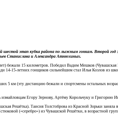
 шестой этап кубка района по лыжным гонкам. Второй год 
ьев Станислава и Александра Атнюхиных.
 лет) бежали 15 километров. Победил Вадим Мешков (Чувашская
еди 14-15-летних гонщиков сильнейшим стал Илья Козлов из шко
ших 5 км (эту дистанцию бежали и спортсмены остальных возра
сь измайловцам Егору Зернову, Артёму Корольчуку и Григорию И
шская Решётка). Таисия Толстоброва из Красной Зорьки заняла вт
тюковой («серебро») из Чувашской Решётки, в возрастной групп