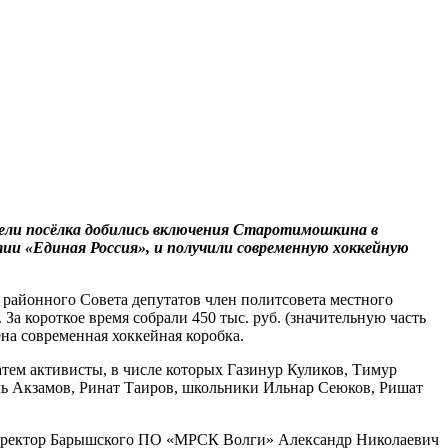
тели посёлка добились включения Старотимошкина в
ии «Единая Россия», и получили современную хоккейную
айонного Совета депутатов член политсовета местного
а короткое время собрали 450 тыс. руб. (значительную часть
ена современная хоккейная коробка.
атем активисты, в числе которых Газинур Куликов, Тимур
ль Акзамов, Ринат Таиров, школьники Ильнар Сеюков, Ришат
директор Барышского ПО «МРСК Волги» Александр Николаевич