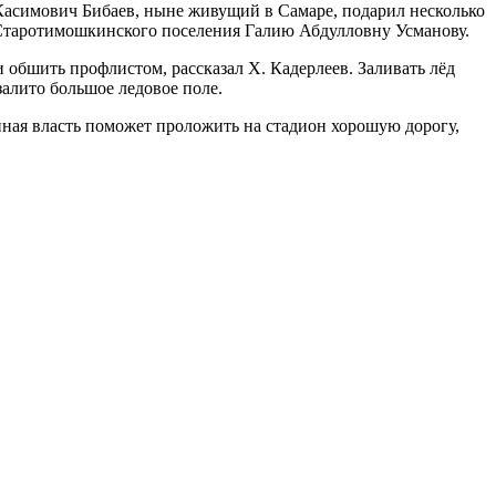
Касимович Бибаев, ныне живущий в Самаре, подарил несколько
 Старотимошкинского поселения Галию Абдулловну Усманову.
и обшить профлистом, рассказал Х. Кадерлеев. Заливать лёд
залито большое ледовое поле.
нная власть поможет проложить на стадион хорошую дорогу,