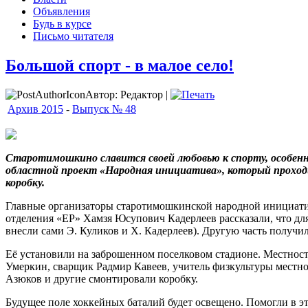
Объявления
Будь в курсе
Письмо читателя
Большой спорт - в малое село!
Автор: Редактор |
Архив 2015
-
Выпуск № 48
Старотимошкино славится своей любовью к спорту, особенн
областной проект «Народная инициатива», который проходи
коробку.
Главные организаторы старотимошкинской народной инициатив
отделения «ЕР» Хамзя Юсупович Кадерлеев рассказали, что для
внесли сами Э. Куликов и Х. Кадерлеев). Другую часть получи
Её установили на заброшенном поселковом стадионе. Местность
Умеркин, сварщик Радмир Кавеев, учитель физкультуры местн
Азюков и другие смонтировали коробку.
Будущее поле хоккейных баталий будет освещено. Помогли в