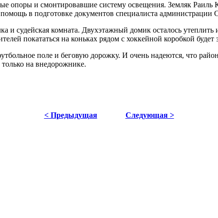
ые опоры и смонтировавшие систему освещения. Земляк Раиль 
за помощь в подготовке документов специалиста администрации
лка и судейская комната. Двухэтажный домик осталось утеплить 
телей покататься на коньках рядом с хоккейной коробкой будет 
утбольное поле и беговую дорожку. И очень надеются, что райо
о только на внедорожнике.
< Предыдущая
Следующая >