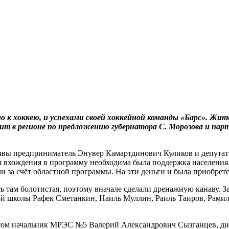
о к хоккею, и успехами своей хоккейной команды «Барс». Жи
т в регионе по предложению губернатора С. Морозова и парт
ы предприниматель Энувер Камартдинович Куликов и депутат р
 вхождения в программу необходима была поддержка населения. З
ли за счёт областной программы. На эти деньги и была приобрет
 там болотистая, поэтому вначале сделали дренажную канаву. З
ой школы Рафек Сметанкин, Наиль Муллин, Раиль Таиров, Рами
 этом начальник МРЭС №5 Валерий Александрович Сызганцев, 